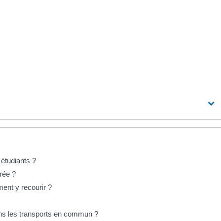
 étudiants ?
vrée ?
nt y recourir ?
ns les transports en commun ?