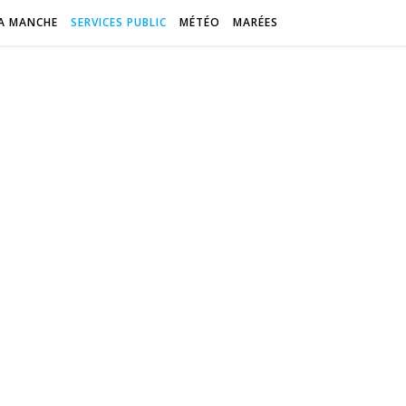
A MANCHE
SERVICES PUBLIC
MÉTÉO
MARÉES
urtainvil
Intensément nature