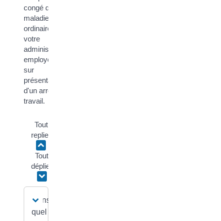
congé de
maladie
ordinaire par
votre
administration
employeur
sur
présentation
d'un arrêt de
travail.
Tout
replier
Tout
déplier
Dans
quel