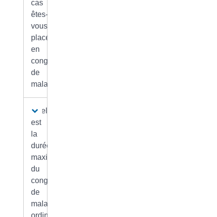
cas
êtes-
vous
placé
en
congé
de
maladie ?
Quelle
est
la
durée
maximum
du
congé
de
maladie
ordinaire ?