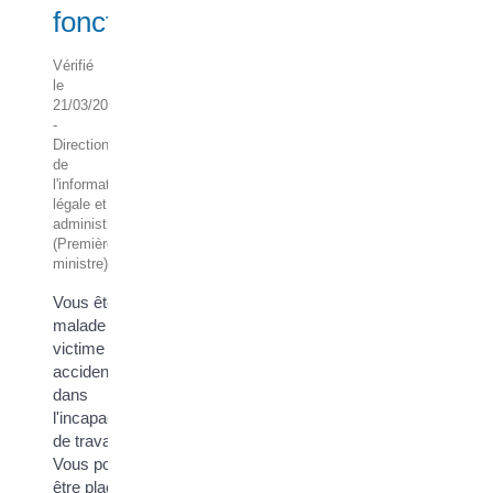
fonctionnaire
Vérifié
le
21/03/2022
-
Direction
de
l'information
légale et
administrative
(Première
ministre)
Vous êtes
malade ou
victime d'un
accident et
dans
l'incapacité
de travailler ?
Vous pouvez
être placé en