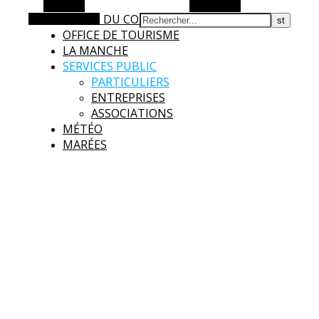
Barre Alt
Rechercher
AGGLO DU COTENTIN
Article aléatoire
OFFICE DE TOURISME
LA MANCHE
SERVICES PUBLIC
PARTICULIERS
ENTREPRISES
ASSOCIATIONS
MÉTÉO
MARÉES
Surtainville
Intensément nature