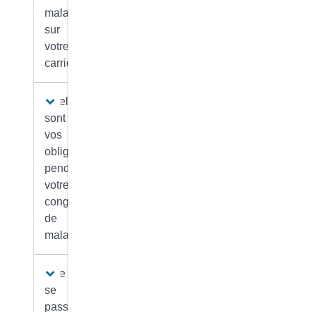
maladie
sur
votre
carrière ?
Quelles
sont
vos
obligations
pendant
votre
congé
de
maladie ?
Que
se
passe-