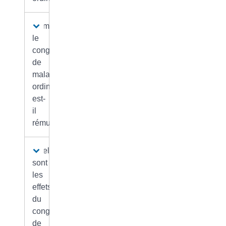
Comment
le
congé
de
maladie
ordinaire
est-
il
rémunéré ?
Quels
sont
les
effets
du
congé
de