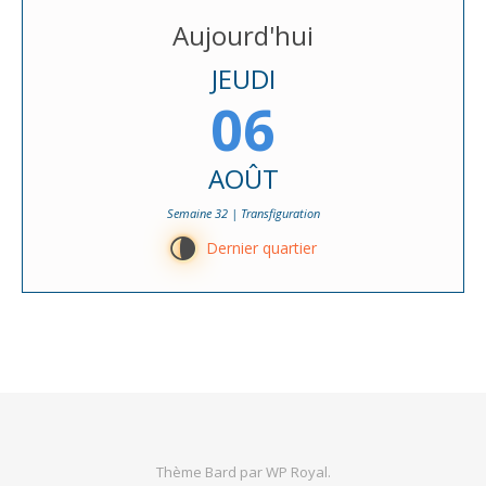
Aujourd'hui
JEUDI
06
AOÛT
Semaine 32 | Transfiguration
U
Dernier quartier
Thème Bard par
WP Royal
.