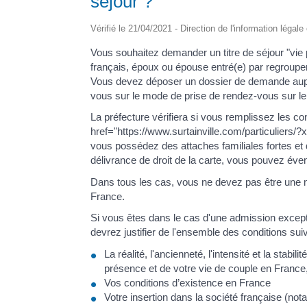
séjour ?
Vérifié le 21/04/2021 - Direction de l'information légale
Vous souhaitez demander un titre de séjour "vie p
français, époux ou épouse entré(e) par regroupeme
Vous devez déposer un dossier de demande auprè
vous sur le mode de prise de rendez-vous sur le s
La préfecture vérifiera si vous remplissez les co
href="https://www.surtainville.com/particuliers/?
vous possédez des attaches familiales fortes et
délivrance de droit de la carte, vous pouvez éve
Dans tous les cas, vous ne devez pas être une me
France.
Si vous êtes dans le cas d'une admission excepti
devrez justifier de l'ensemble des conditions sui
La réalité, l'ancienneté, l'intensité et la stab
présence et de votre vie de couple en France,
Vos conditions d’existence en France
Votre insertion dans la société française (n