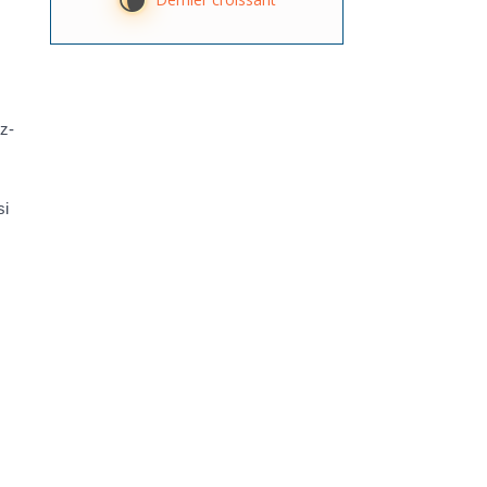
V
z-
si