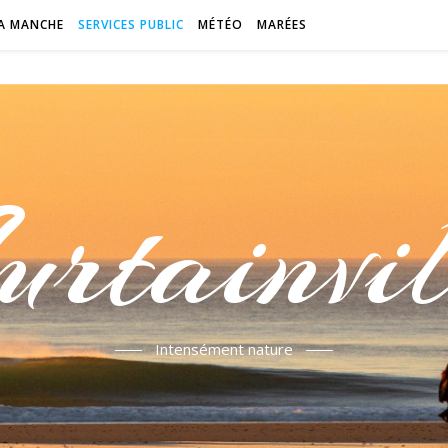
A MANCHE
SERVICES PUBLIC
MÉTÉO
MARÉES
urtainvil
Intensément nature