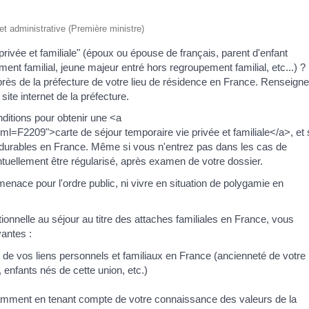
 et administrative (Première ministre)
rivée et familiale" (époux ou épouse de français, parent d'enfant
nt familial, jeune majeur entré hors regroupement familial, etc...) ?
s de la préfecture de votre lieu de résidence en France. Renseigne
ite internet de la préfecture.
nditions pour obtenir une <a
xml=F2209">carte de séjour temporaire vie privée et familiale</a>, et 
 durables en France. Même si vous n'entrez pas dans les cas de
ntuellement être régularisé, après examen de votre dossier.
nace pour l'ordre public, ni vivre en situation de polygamie en
onnelle au séjour au titre des attaches familiales en France, vous
vantes :
ilité de vos liens personnels et familiaux en France (ancienneté de votre
 enfants nés de cette union, etc.)
otamment en tenant compte de votre connaissance des valeurs de la