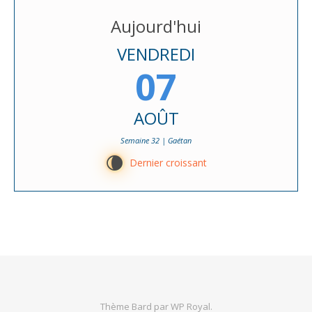
Aujourd'hui
VENDREDI
07
AOÛT
Semaine 32 | Gaétan
V
Dernier croissant
Thème Bard par
WP Royal
.