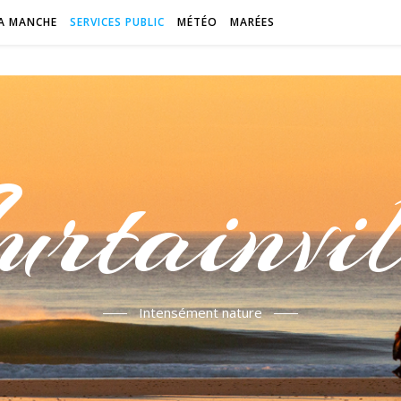
A MANCHE
SERVICES PUBLIC
MÉTÉO
MARÉES
urtainvil
Intensément nature