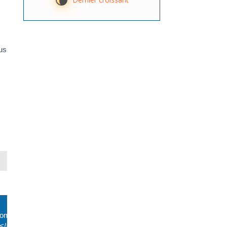
V
us
com/particuliers/?
</a>