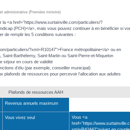
 et administrative (Première ministre)
 la <a href="https://www.surtainville.com/particuliers/?
dicap (PCH)</a>, mais vous pouvez continuer à en bénéficier si vo
r de remplir les 5 conditions suivantes :
.com/particuliers/?xml=R10147">France métropolitaine</a> ou en
Saint-Barthélemy, Saint-Martin ou Saint-Pierre-et-Miquelon
de séjour en cours de validité
nctions d'élu (par exemple, conseiller municipal)
x plafonds de ressources pour percevoir l'allocation aux adultes
Plafonds de ressources AAH
Revenus annuels maximum
Vous <a
Vous vivez seul
href="https://www.surtainville.
xml=R42442">vivez en couple