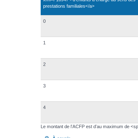
prestations familiales</a>
0
1
2
3
4
Le montant de l'ACFP est d'au maximum de <sp