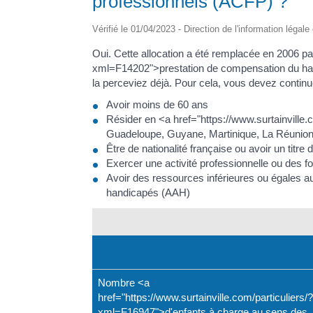
professionnels (ACFP) ?
Vérifié le 01/04/2023 - Direction de l'information légale
Oui. Cette allocation a été remplacée en 2006 par
xml=F14202">prestation de compensation du han
la perceviez déjà. Pour cela, vous devez continue
Avoir moins de 60 ans
Résider en <a href="https://www.surtainville
Guadeloupe, Guyane, Martinique, La Réunion, 
Être de nationalité française ou avoir un titre 
Exercer une activité professionnelle ou des fo
Avoir des ressources inférieures ou égales au
handicapés (AAH)
Nombre <a
href="https://www.surtainville.com/particuliers/?
xml=F16947">d'enfants à charge au sens des