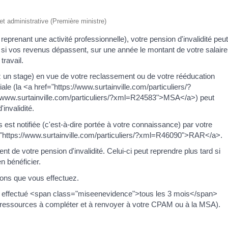
 et administrative (Première ministre)
prenant une activité professionnelle), votre pension d'invalidité peut
s si vos revenus dépassent, sur une année le montant de votre salaire
travail.
ez un stage) en vue de votre reclassement ou de votre rééducation
ale (la <a href="https://www.surtainville.com/particuliers/?
www.surtainville.com/particuliers/?xml=R24583">MSA</a>) peut
invalidité.
est notifiée (c'est-à-dire portée à votre connaissance) par votre
f="https://www.surtainville.com/particuliers/?xml=R46090">RAR</a>.
t de votre pension d'invalidité. Celui-ci peut reprendre plus tard si
n bénéficier.
ions que vous effectuez.
 est effectué <span class="miseenevidence">tous les 3 mois</span>
e ressources à compléter et à renvoyer à votre CPAM ou à la MSA).