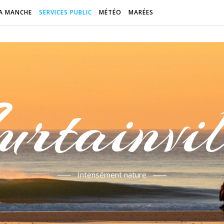
A MANCHE
SERVICES PUBLIC
MÉTÉO
MARÉES
urtainvil
Intensément nature