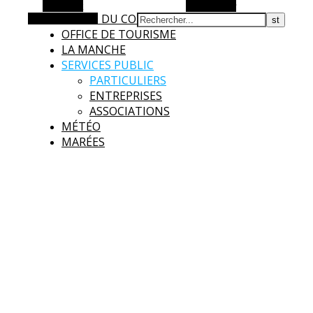
Barre Alt
Rechercher
AGGLO DU COTENTIN
Article aléatoire
OFFICE DE TOURISME
LA MANCHE
SERVICES PUBLIC
PARTICULIERS
ENTREPRISES
ASSOCIATIONS
MÉTÉO
MARÉES
Surtainville
Intensément nature