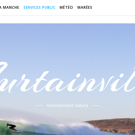
A MANCHE
SERVICES PUBLIC
MÉTÉO
MARÉES
urtainvil
Intensément nature