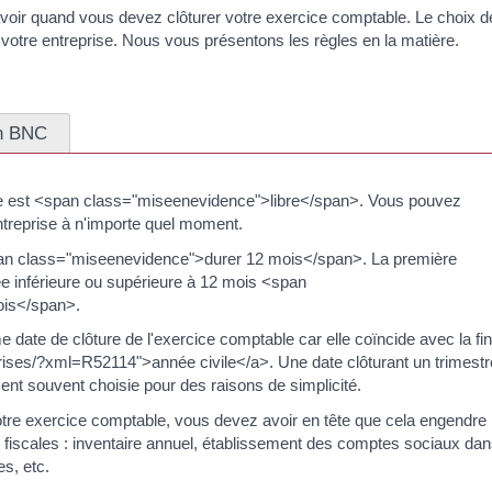
avoir quand vous devez clôturer votre exercice comptable. Le choix d
 votre entreprise. Nous vous présentons les règles en la matière.
en BNC
able est <span class="miseenevidence">libre</span>. Vous pouvez
ntreprise à n'importe quel moment.
span class="miseenevidence">durer 12 mois</span>. La première
ée inférieure ou supérieure à 12 mois <span
ois</span>.
date de clôture de l'exercice comptable car elle coïncide avec la fin
prises/?xml=R52114">année civile</a>. Une date clôturant un trimestr
ment souvent choisie pour des raisons de simplicité.
otre exercice comptable, vous devez avoir en tête que cela engendre
fiscales : inventaire annuel, établissement des comptes sociaux da
es, etc.