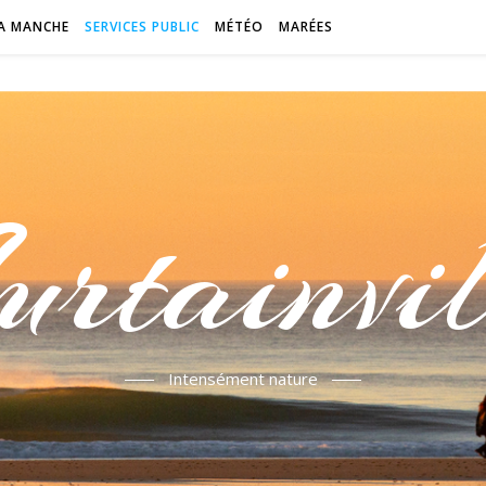
A MANCHE
SERVICES PUBLIC
MÉTÉO
MARÉES
urtainvil
Intensément nature