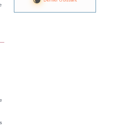
W
e
e
ns