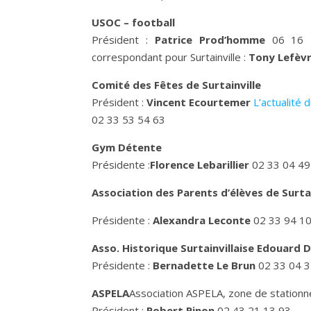
USOC – football
Président :
Patrice Prod’homme
06 16 
correspondant pour Surtainville :
Tony Lefèv
Comité des Fêtes de Surtainville
Président :
Vincent Ecourtemer
L’actualité 
02 33 53 54 63
Gym Détente
Présidente :
Florence Lebarillier
02 33 04 49
Association des Parents d’élèves de Surta
Présidente :
Alexandra Leconte
02 33 94 1
Asso. Historique Surtainvillaise Edouard
Présidente :
Bernadette Le Brun
02 33 04 3
ASPELA
Association ASPELA, zone de station
Président :
Robert Pinon
02 43 21 13 93