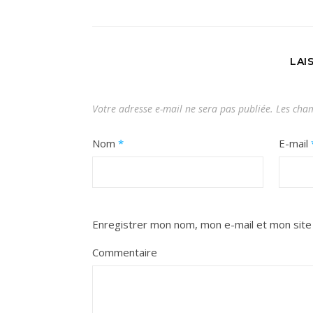
LAI
Votre adresse e-mail ne sera pas publiée.
Les cham
Nom
*
E-mail
Enregistrer mon nom, mon e-mail et mon site
Commentaire