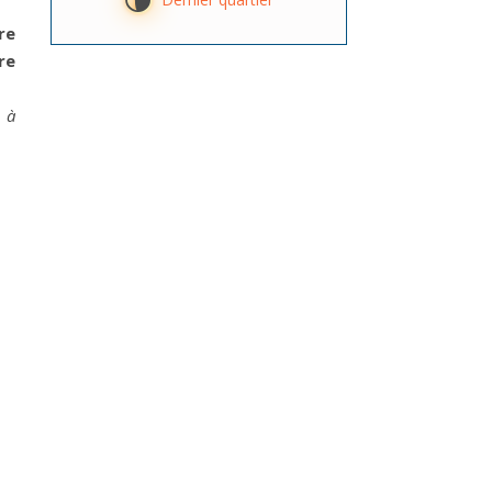
U
re
re
 à