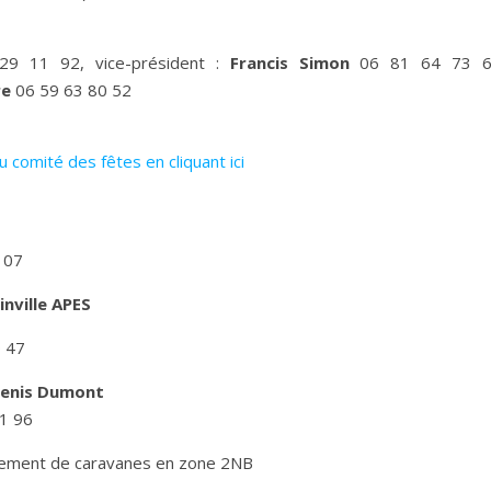
29 11 92, vice-président :
Francis Simon
06 81 64 73 6
re
06 59 63 80 52
du comité des fêtes en cliquant ici
 07
inville APES
0 47
 Denis Dumont
1 96
nement de caravanes en zone 2NB