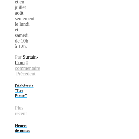
et en
juillet
août
seulement
le lundi
et
samedi
de 10h
à 12h.
Par
Surtain-
Com
0
commentaire
Précédent
Déchèterie
"Les
Pieux"
Plus
récent
Heures
de tontes