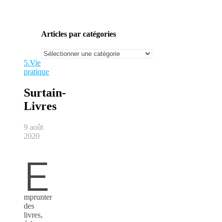
Articles par catégories
Articles
par
5.Vie
catégories
pratique
Surtain-
Livres
9 août
2020
E
mprunter
des
livres,