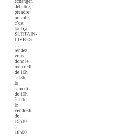
échanger,
débattre,
prendre
un café,
c’est
tout ça
SURTAIN-
LIVRES
…
rendez-
vous
donc le
mercredi
de 16h
à 18h,
le
samedi
de 10h
à 12h ,
le
vendredi
de
15h30
à
18h00