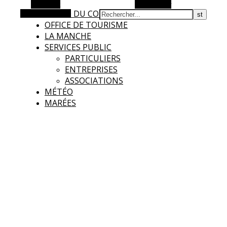
Barre Alt
Rechercher
AGGLO DU COTENTIN
Article aléatoire
OFFICE DE TOURISME
LA MANCHE
SERVICES PUBLIC
PARTICULIERS
ENTREPRISES
ASSOCIATIONS
MÉTÉO
MARÉES
Surtainville
Intensément nature