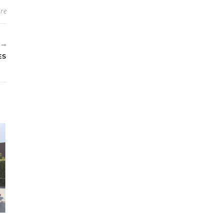
re
T
ES