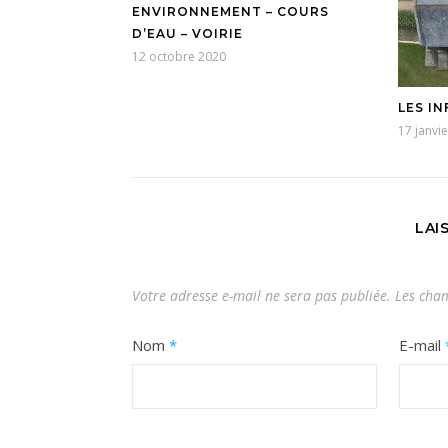
ENVIRONNEMENT – COURS
D’EAU – VOIRIE
12 octobre 2020
LES IN
17 janvi
LAI
Votre adresse e-mail ne sera pas publiée.
Les cham
Nom
*
E-mail