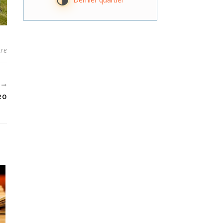
T
re
T
20