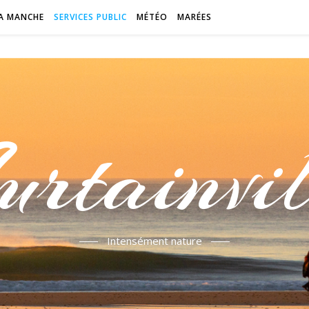
A MANCHE
SERVICES PUBLIC
MÉTÉO
MARÉES
urtainvil
Intensément nature