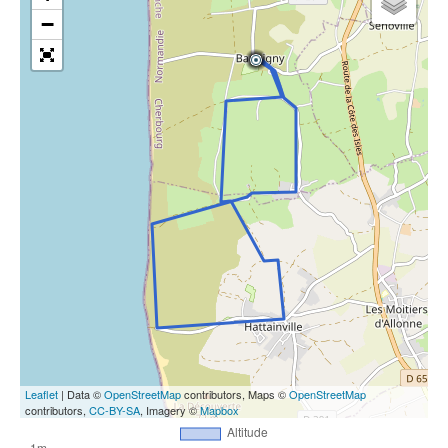
−
Leaflet
| Data ©
OpenStreetMap
contributors, Maps ©
OpenStreetMap
contributors,
CC-BY-SA
, Imagery ©
Mapbox