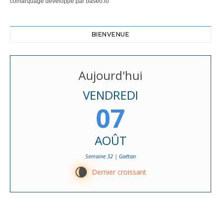
comarquage developpé par
baseo.io
BIENVENUE
Aujourd'hui
VENDREDI
07
AOÛT
Semaine 32 | Gaétan
V
Dernier croissant