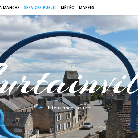
A MANCHE
SERVICES PUBLIC
MÉTÉO
MARÉES
urtainvil
Intensément nature