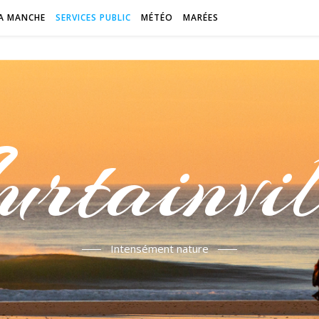
A MANCHE
SERVICES PUBLIC
MÉTÉO
MARÉES
urtainvil
Intensément nature