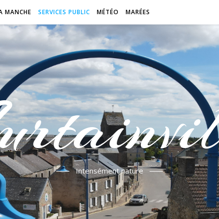
A MANCHE
SERVICES PUBLIC
MÉTÉO
MARÉES
urtainvil
Intensément nature