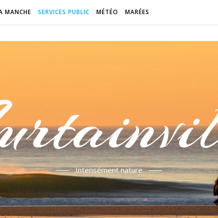
A MANCHE
SERVICES PUBLIC
MÉTÉO
MARÉES
urtainvil
Intensément nature