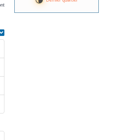
U
ont