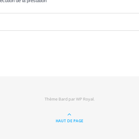
écution de la prestation
Thème Bard par
WP Royal
.
HAUT DE PAGE