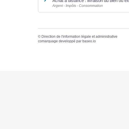
Achat à distance : livraison du bien ou ex
Argent - Impôts - Consommation
©
Direction de l'information légale et administrative
comarquage developpé par
baseo.io