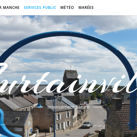
A MANCHE
SERVICES PUBLIC
MÉTÉO
MARÉES
urtainvil
Intensément nature