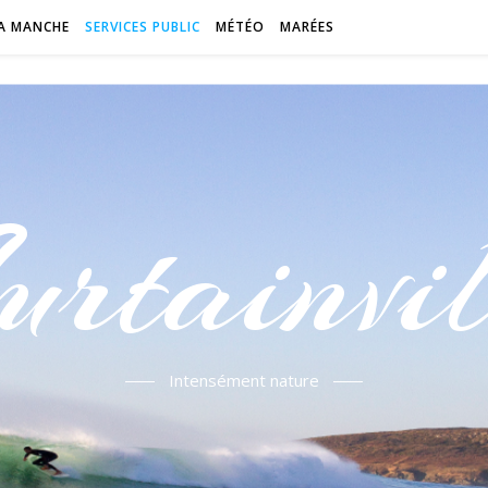
A MANCHE
SERVICES PUBLIC
MÉTÉO
MARÉES
urtainvil
Intensément nature