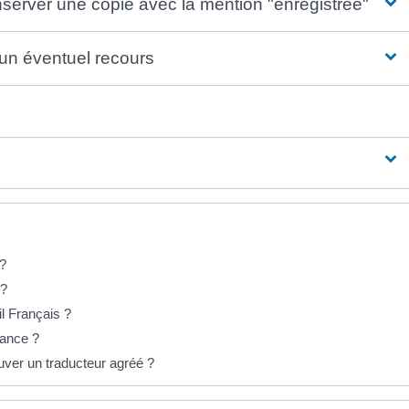
nserver une copie avec la mention "enregistrée"
e un éventuel recours
 ?
 ?
il Français ?
rance ?
ver un traducteur agréé ?