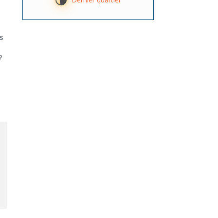
U
rs
?