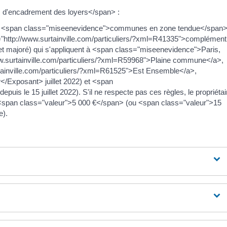
s d'encadrement des loyers</span> :
t des <span class="miseenevidence">communes en zone tendue</span
f="http://www.surtainville.com/particuliers/?xml=R41335">complément
 et majoré) qui s'appliquent à <span class="miseenevidence">Paris,
ww.surtainville.com/particuliers/?xml=R59968">Plaine commune</a>,
rtainville.com/particuliers/?xml=R61525">Est Ensemble</a>,
</Exposant> juillet 2022) et <span
s le 15 juillet 2022). S'il ne respecte pas ces règles, le propriétai
 <span class="valeur">5 000 €</span> (ou <span class="valeur">15
e).