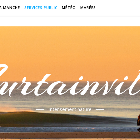
A MANCHE
SERVICES PUBLIC
MÉTÉO
MARÉES
urtainvil
Intensément nature