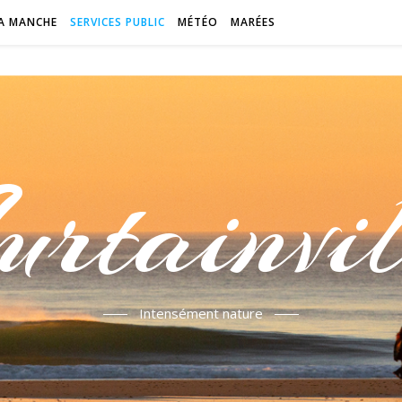
A MANCHE
SERVICES PUBLIC
MÉTÉO
MARÉES
urtainvil
Intensément nature