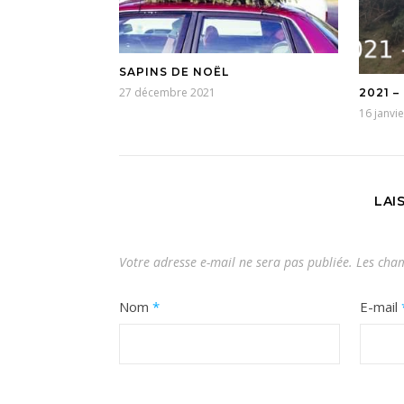
SAPINS DE NOËL
27 décembre 2021
2021 
16 janvi
LAI
Votre adresse e-mail ne sera pas publiée.
Les cham
Nom
*
E-mail