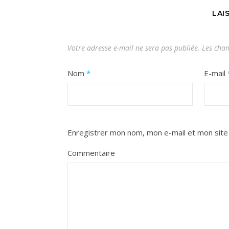
LAI
Votre adresse e-mail ne sera pas publiée.
Les cham
Nom
*
E-mail
Enregistrer mon nom, mon e-mail et mon site
Commentaire