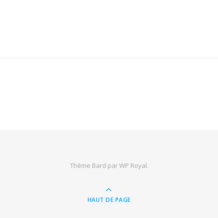
Thème Bard par
WP Royal
.
HAUT DE PAGE